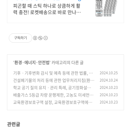
피곤할 때 스틱 하나로 상큼하게 활
력 충전! 로켓배송으로 바로 만나세
요. 와우회원 무료배송과 30일 반품
으로 안심 구매! 지친 하루에 활력을
더해요.
구독하기
'
환경·에너지·안전법
' 카테고리의 다른 글
기후ㆍ기후변화 감시 및 예측 등에 관한 법률, 기
2024.10.25
후변화 감시 및 예측 등에 관한 기본계획의 수립,
건설폐기물의 처리 등에 관한 업무처리지침(환경
2024.10.24
기후변화 감시 정보의 생산, 국가 기후변화 표준
부예규)(제734호), 건설폐기물 처리등에 관한 업
학교 공기 질의 유지ㆍ관리 특례, 공기정화설비
2024.10.23
시나리오의 생산
무처리 지침 적용범위, 석면 함유 폐기물의 처리,
(13)
등의 설치, 유치원 및 대학의 환경위생 기준
배출가스 5등급 차량 운행제한, 고농도 미세먼지
2024.10.23
(7)
분별해체, 분별해체 주요공정 예시, 건설폐기물
비상저감조치 운행 제한 제외 대상 자동차, 서울
교육환경보호구역 설정, 교육환경보호구역에서
2024.10.23
처리용역 발주 시 위탁하는 건설폐기물 처리(재
특별시 배출가스 5등급 차량 운행 제한, 배출가스
의 금지행위, 금지행위 등에 대한 조치, 금지행위
건축 재개발 폐기물 처리 위반 사례)
(7)
5등급 차량 운행 제한 위반 시 과태료
및 시설 제외 신청서 서식
(4)
(10)
관련글