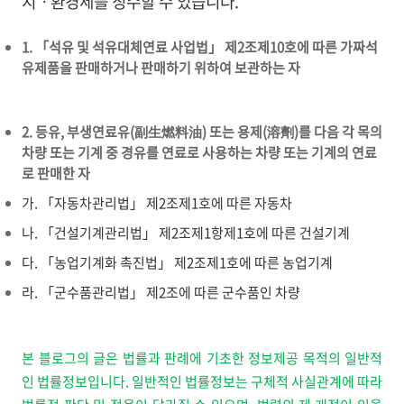
지ㆍ환경세를 징수할 수 있습니다.
1. 「석유 및 석유대체연료 사업법」 제2조제10호에 따른 가짜석
유제품을 판매하거나 판매하기 위하여 보관하는 자
2. 등유, 부생연료유(副生燃料油) 또는 용제(溶劑)를 다음 각 목의
차량 또는 기계 중 경유를 연료로 사용하는 차량 또는 기계의 연료
로 판매한 자
가.
「자동차관리법」
제2조
제1호
에 따른 자동차
나.
「건설기계관리법」
제2조
제1항
제1호
에 따른 건설기계
다.
「농업기계화 촉진법」
제2조
제1호
에 따른 농업기계
라.
「군수품관리법」
제2조
에 따른 군수품인 차량
본 블로그의 글은 법률과 판례에 기초한 정보제공 목적의 일반적
인 법률정보입니다. 일반적인 법률정보는 구체적 사실관계에 따라