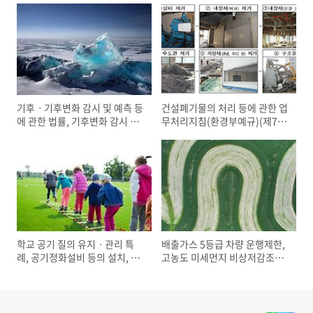
기후ㆍ기후변화 감시 및 예측 등
건설폐기물의 처리 등에 관한 업
에 관한 법률, 기후변화 감시 및
무처리지침(환경부예규)(제734
예측 등에 관한 기본계획의 수
호), 건설폐기물 처리등에 관한
립, 기후변화 감시 정보의 생산,
업무처리 지침 적용범위, 석면
국가 기후변화 표준 시나리오의
함유 폐기물의 처리, 분별해체,
생산
분별해체 주요공정 예시, 건설폐
기물처리용역 발주 시 위탁하는
건설폐기물 처리(재건축 재개발
폐기물 처리 위반 사례)
학교 공기 질의 유지ㆍ관리 특
배출가스 5등급 차량 운행제한,
례, 공기정화설비 등의 설치, 유
고농도 미세먼지 비상저감조치
치원 및 대학의 환경위생 기준
운행 제한 제외 대상 자동차, 서
울특별시 배출가스 5등급 차량
운행 제한, 배출가스 5등급 차량
운행 제한 위반 시 과태료