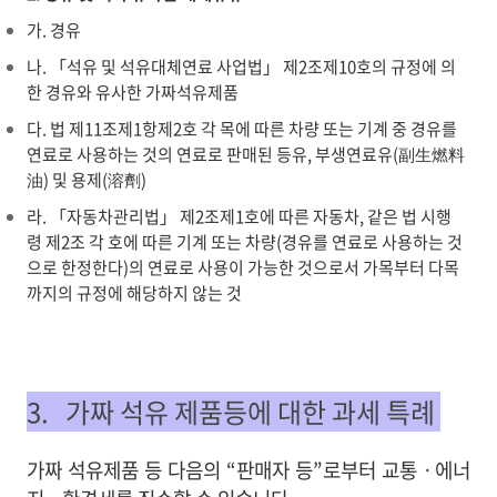
가. 경유
나.
「석유 및 석유대체연료 사업법」
제2조
제10호
의 규정에 의
한 경유와 유사한 가짜석유제품
다.
법
제11조
제1항
제2호
각 목에 따른 차량 또는 기계 중 경유를
연료로 사용하는 것의 연료로 판매된 등유, 부생연료유(副生燃料
油) 및 용제(溶劑)
라. 「자동차관리법」 제2조제1호에 따른 자동차,
같은 법 시행
령
제2조
각 호에 따른 기계 또는 차량(경유를 연료로 사용하는 것
으로 한정한다)의 연료로 사용이 가능한 것으로서 가목부터 다목
까지의 규정에 해당하지 않는 것
3. 가짜 석유 제품등에 대한 과세 특례
가짜 석유제품 등 다음의 “판매자 등”로부터 교통ㆍ에너