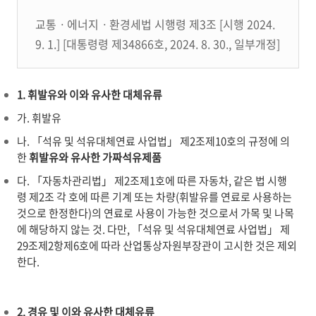
교통ㆍ에너지ㆍ환경세법 시행령 제3조 [시행 2024.
9. 1.] [대통령령 제34866호, 2024. 8. 30., 일부개정]
1. 휘발유와 이와 유사한 대체유류
가. 휘발유
나.
「석유 및 석유대체연료 사업법」
제2조
제10호
의 규정에 의
한
휘발유와 유사한 가짜석유제품
다.
「자동차관리법」
제2조
제1호
에 따른 자동차,
같은 법 시행
령
제2조
각 호에 따른 기계 또는 차량(휘발유를 연료로 사용하는
것으로 한정한다)의 연료로 사용이 가능한 것으로서 가목 및 나목
에 해당하지 않는 것. 다만,
「석유 및 석유대체연료 사업법」
제
29조
제2항
제6호
에 따라
산업통상자원부장관이 고시한
것은 제외
한다.
2. 경유 및 이와 유사한 대체유류