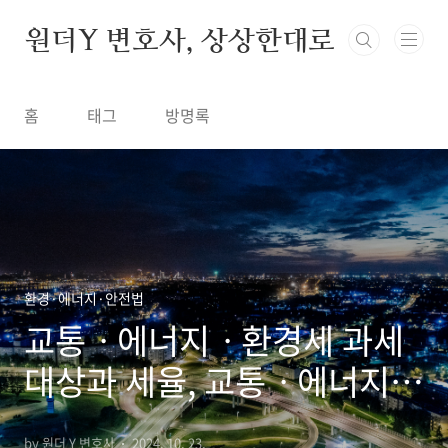
본문 바로가기
원더Y 변호사, 상상한대로
홈
태그
방명록
환경·에너지·안전법
교통ㆍ에너지ㆍ환경세 과세
대상과 세율, 교통ㆍ에너지ㆍ
환경세 과세물품의 세목, 가
by 원더 Y 변호사
2024. 10. 23.