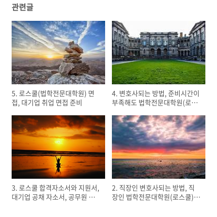
전문대학원 입학시험 전형요소
(0)
관련글
5. 로스쿨(법학전문대학원) 면
4. 변호사되는 방법, 준비시간이
접, 대기업 취업 면접 준비
부족해도 법학전문대학원(로스
쿨) 입학하는 전략
3. 로스쿨 합격자소서와 지원서,
2. 직장인 변호사되는 방법, 직
대기업 공채 자소서, 공무원 민
장인 법학전문대학원(로스쿨)
간경력채용 자소서 – 메타인지
합격, 직장인 공부법