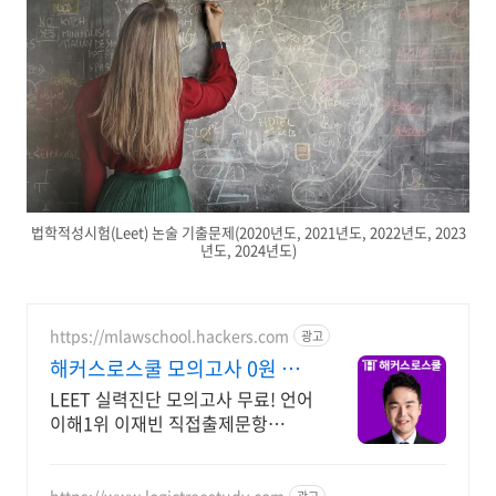
법학적성시험(Leet) 논술 기출문제(2020년도, 2021년도, 2022년도, 2023
년도, 2024년도)
https://mlawschool.hackers.com
광고
해커스로스쿨 모의고사 0원 로
스쿨합격자수 465%증가!
LEET 실력진단 모의고사 무료! 언어
이해1위 이재빈 직접출제문항
+100%혜택증정
https://www.logictreestudy.com