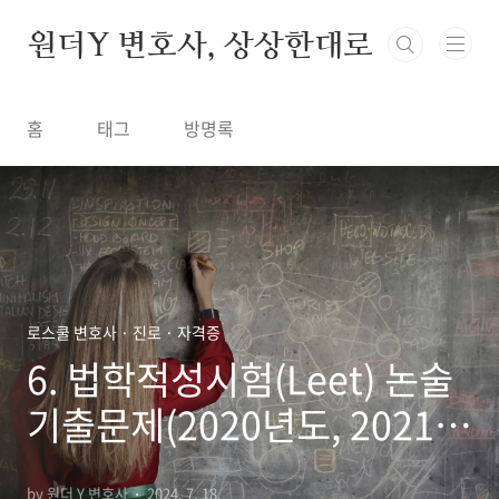
본문 바로가기
원더Y 변호사, 상상한대로
홈
태그
방명록
로스쿨 변호사 · 진로 · 자격증
6. 법학적성시험(Leet) 논술
기출문제(2020년도, 2021년
도, 2022년도, 2023년도,
by 원더 Y 변호사
2024. 7. 18.