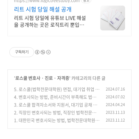
광고
리트 시험 당일 해설 공개
리트 시험 당일에 유튜브 LIVE 해설
을 공개하는 곳은 로직트리 뿐입니
다.
구독하기
'
로스쿨 변호사 · 진로 · 자격증
' 카테고리의 다른 글
5. 로스쿨(법학전문대학원) 면접, 대기업 취업 면
2024.07.16
접 준비
4. 변호사되는 방법, 준비시간이 부족해도 법학전
2024.07.02
(0)
문대학원(로스쿨) 입학하는 전략
3. 로스쿨 합격자소서와 지원서, 대기업 공채 자
2024.04.24
(2)
소서, 공무원 민간경력채용 자소서 – 메타인지
2. 직장인 변호사되는 방법, 직장인 법학전문대학
2023.11.13
원(로스쿨) 합격, 직장인 공부법
(0)
1. 대한민국 변호사되는 방법, 법학전문대학원 합
2023.11.12
(1)
격하는 방법, 법학전문대학원 지원자격(입학조
건), 법학전문대학원 전형 일정 및 모집인원, 법학